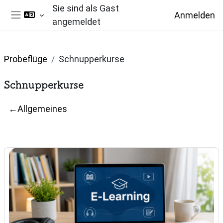
Zum Hauptinhalt
Sie sind als Gast
Anmelden
angemeldet
Website-Übersicht
Probeflüge
Schnupperkurse
Schnupperkurse
Abschnittsübersicht
←
Allgemeines